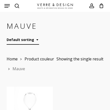
Skip
to
search
account
main
MAUVE
content
Default sorting
Home
Product couleur
Showing the single result
Mauve