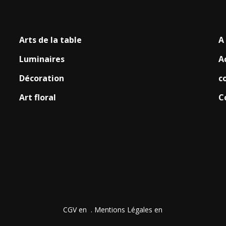
Arts de la table
A
Luminaires
A
Décoration
c
Art floral
C
CGV en
.
Mentions Légales en