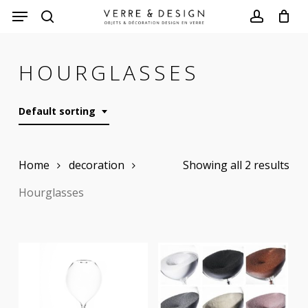
Skip
to
search
account
main
HOURGLASSES
content
Default sorting
Home
decoration
Showing all 2 results
Hourglasses