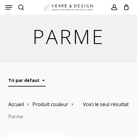
Skip
to
search
account
main
PARME
content
Tri par défaut
Accueil
Produit couleur
Voici le seul résultat
Parme