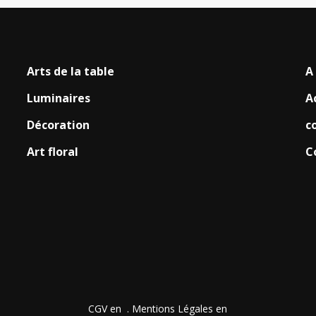
Arts de la table
A
Luminaires
A
Décoration
c
Art floral
C
CGV en
.
Mentions Légales en