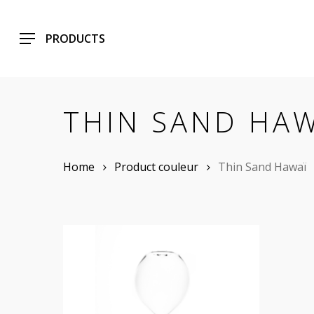
Skip
to
PRODUCTS
main
content
THIN SAND HA
Home
Product couleur
Thin Sand Hawaï