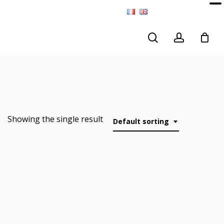
search
account
Showing the single result
Default sorting