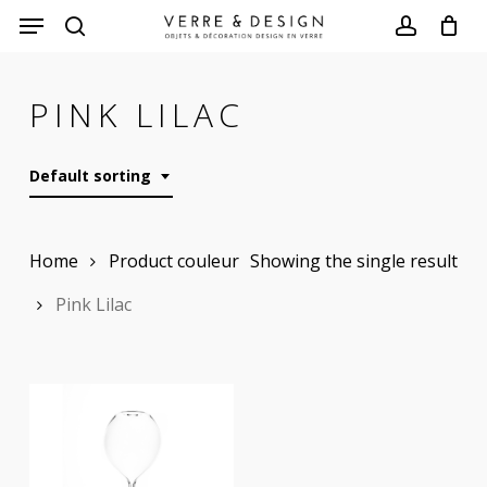
Skip
to
search
account
main
PINK LILAC
content
Default sorting
Home
Product couleur
Showing the single result
Pink Lilac