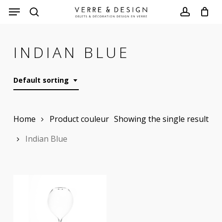
Skip
to
search
account
main
INDIAN BLUE
content
Default sorting
Home
Product couleur
Showing the single result
Indian Blue