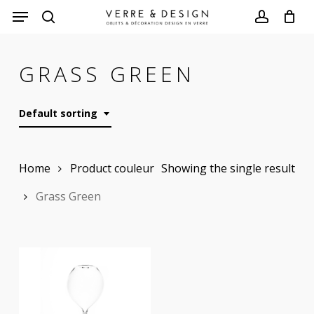
Skip
to
search
account
main
GRASS GREEN
content
Default sorting
Home
Product couleur
Showing the single result
Grass Green