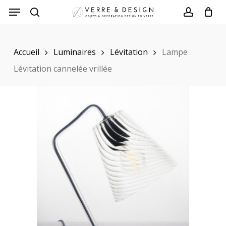
Skip
to
search
account
main
Accueil
Luminaires
Lévitation
Lampe
content
Lévitation cannelée vrillée