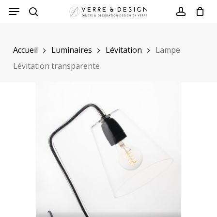
Skip
to
search
account
main
Accueil
Luminaires
Lévitation
Lampe
content
Lévitation transparente