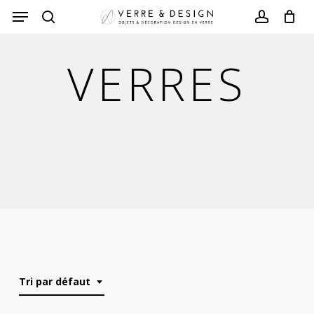
Skip
to
search
account
main
VERRES
content
Tri par défaut