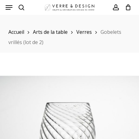
Skip
to
search
account
main
Accueil
Arts de la table
Verres
Gobelets
content
vrillés (lot de 2)