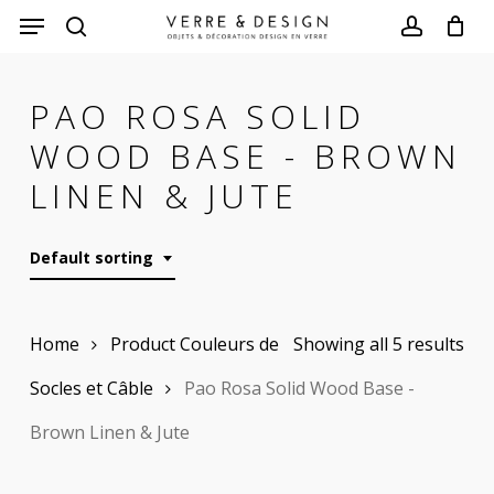
Skip
to
search
account
main
PAO ROSA SOLID
content
WOOD BASE - BROWN
LINEN & JUTE
Default sorting
Home
Product Couleurs de
Showing all 5 results
Socles et Câble
Pao Rosa Solid Wood Base -
Brown Linen & Jute