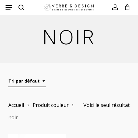
Skip
to
search
account
main
NOIR
content
Tri par défaut
Accueil
Produit couleur
Voici le seul résultat
noir