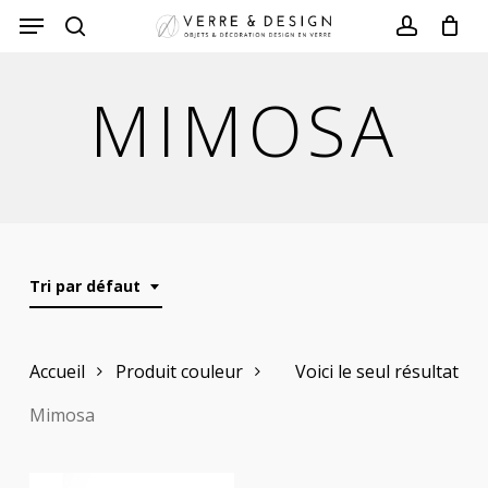
Skip
to
search
account
main
MIMOSA
content
Tri par défaut
Accueil
Produit couleur
Voici le seul résultat
Mimosa