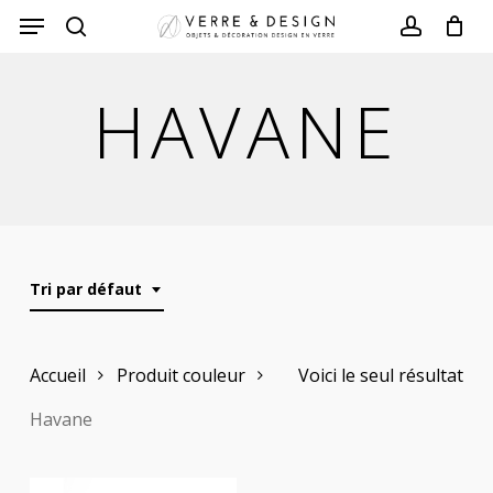
Skip
to
search
account
main
HAVANE
content
Tri par défaut
Accueil
Produit couleur
Voici le seul résultat
Havane