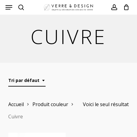
Skip
to
search
account
main
CUIVRE
content
Tri par défaut
Accueil
Produit couleur
Voici le seul résultat
Cuivre